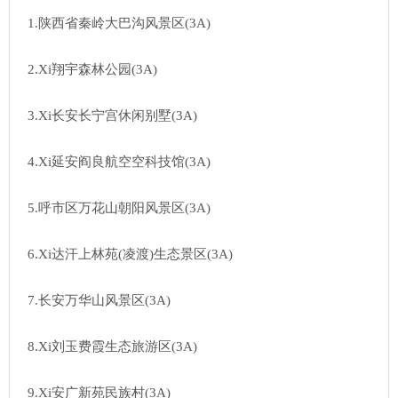
1.陕西省秦岭大巴沟风景区(3A)
2.Xi翔宇森林公园(3A)
3.Xi长安长宁宫休闲别墅(3A)
4.Xi延安阎良航空空科技馆(3A)
5.呼市区万花山朝阳风景区(3A)
6.Xi达汗上林苑(凌渡)生态景区(3A)
7.长安万华山风景区(3A)
8.Xi刘玉费霞生态旅游区(3A)
9.Xi安广新苑民族村(3A)