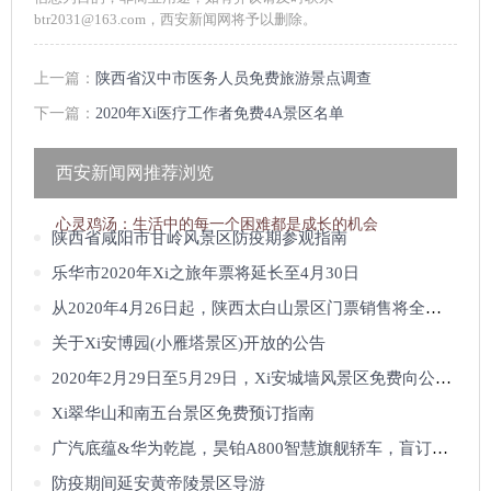
btr2031@163.com，西安新闻网将予以删除。
上一篇：
陕西省汉中市医务人员免费旅游景点调查
下一篇：
2020年Xi医疗工作者免费4A景区名单
西安新闻网推荐浏览
心灵鸡汤：
生活中的每一个困难都是成长的机会
陕西省咸阳市甘岭风景区防疫期参观指南
乐华市2020年Xi之旅年票将延长至4月30日
从2020年4月26日起，陕西太白山景区门票销售将全面开放
关于Xi安博园(小雁塔景区)开放的公告
2020年2月29日至5月29日，Xi安城墙风景区免费向公众开放
Xi翠华山和南五台景区免费预订指南
广汽底蕴&华为乾崑，昊铂A800智慧旗舰轿车，盲订已开启
防疫期间延安黄帝陵景区导游