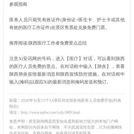
参观指南
医务人员只能凭有效证件(身份证+医生卡、护士卡或其他
有效的医疗工作证件)在景区售票处兑换免费门票。
推荐阅读:陕西医疗工作者免费景点总结
注意Xi安讯网的号码，进入【医疗】对话，可以看到陕西
的医疗人员免费的景点。在对话框中输入【肺炎】，查看
陕西肺炎疫情最新消息和陕西疫情防控措施。在对话框中
输入[掩码]以跟踪Xi的最新消息和掩码发送和预订。
标题：2020年Xi安15个3A景区对全国各地医务人员免费开放(列表
附后)
地址：http://www.aq6w.com/xaly/989.html
免责声明：西安新闻网是西安知名度和影响力较大的本地门户网
站，本网部分内容来自于网络，不为其真实性负责，只为传播网络
信息为目的，非商业用途，如有异议请及时联系